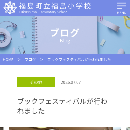
福島町立福島小学校
Fukushima Elementary School
MENU
ブログ
Blog
HOME
＞
ブログ
＞ ブックフェスティバルが行われました
その他
2026.07.07
ブックフェスティバルが行わ
れました