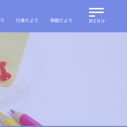
り
行事だより
保健だより
MENU