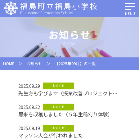
福島町立福島小学校
Fukushima Elementary School
MENU
お知らせ
News
HOME
＞
お知らせ
＞ 【2025年09月】の一覧
2025.09.29
お知らせ
先生方も学びます（授業改善プロジェクト２
回目）
2025.09.22
お知らせ
黒米を収穫しました（５年生稲刈り体験）
2025.09.19
お知らせ
マラソン大会が行われました