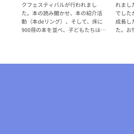
クフェスティバルが行われまし
れまし
た。本の読み聞かせ、本の紹介活
でした
動（本deリング）、そして、床に
成長し
900冊の本を並べ、子どもたちはそ
た。お
の中から読みたい本を10冊選ぶこ
だきあ
とができます。読書が好きな子ど
もたちが多い福島小の子どもたち
ですが、さらに読書意欲がアップ
したようです。